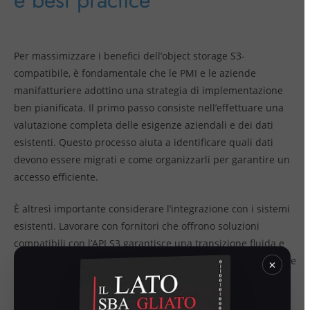
e best practice
Per massimizzare i benefici dell’object storage S3-
compatibile, è fondamentale che le PMI e le aziende
manifatturiere adottino una strategia di implementazione
ben pianificata. Il primo passo consiste nell’effettuare una
valutazione completa delle esigenze aziendali e dei dati
esistenti. Questo processo aiuta a identificare quali dati
devono essere migrati e come organizzarli per garantire un
accesso efficiente.
È altresì importante considerare l’integrazione con i sistemi
esistenti. Lavorare con fornitori che offrono soluzioni
compatibili con l’API S3 garantisce una transizione fluida e
riduce al minimo le interruzioni operative. Inoltre, le aziende
×
dovrebbero implementare politiche di backup e retention
dei dati che siano in linea con i requisiti di conformità e le