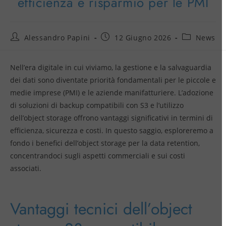
efficienza e risparmio per le PMI
Alessandro Papini
12 Giugno 2026
News
Nell’era digitale in cui viviamo, la gestione e la salvaguardia
dei dati sono diventate priorità fondamentali per le piccole e
medie imprese (PMI) e le aziende manifatturiere. L’adozione
di soluzioni di backup compatibili con S3 e l’utilizzo
dell’object storage offrono vantaggi significativi in termini di
efficienza, sicurezza e costi. In questo saggio, esploreremo a
fondo i benefici dell’object storage per la data retention,
concentrandoci sugli aspetti commerciali e sui costi
associati.
Vantaggi tecnici dell’object