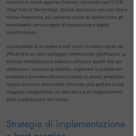
investire in nuove apparecchiature, riducendo così il TCO
(Total Cost of Ownership). Questo approccio non solo libera
risorse finanziarie, ma consente anche di reindirizzare gli
investimenti verso progetti di innovazione e digital
transformation.
La possibilità di accedere a dati storici in modo rapido ed
efficiente è un altro vantaggio commerciale significativo. Le
aziende manifatturiere possono utilizzare questi dati per
ottimizzare i processi produttivi, migliorare la qualità del
prodotto e prendere decisioni basate su analisi predittive.
Questo processo decisionale informato può portare a una
maggiore competitività sul mercato e a un miglioramento
della soddisfazione del cliente.
Strategie di implementazione