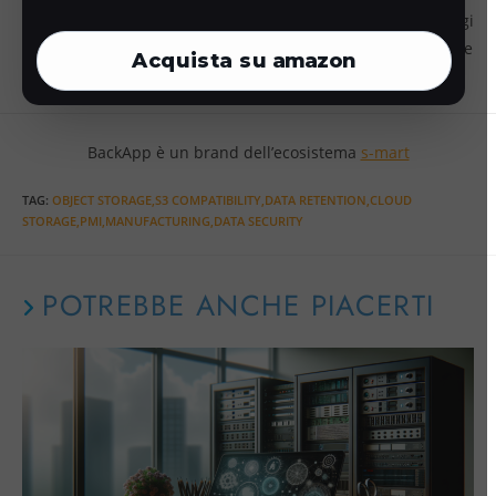
trasformare la gestione dei tuoi dati.
Richiedi una demo
oggi
stesso per esplorare le soluzioni più adatte alle tue esigenze
Acquista su
amazon
aziendali.
BackApp è un brand dell’ecosistema
s-mart
TAG
:
OBJECT STORAGE,S3 COMPATIBILITY,DATA RETENTION,CLOUD
STORAGE,PMI,MANUFACTURING,DATA SECURITY
POTREBBE ANCHE PIACERTI