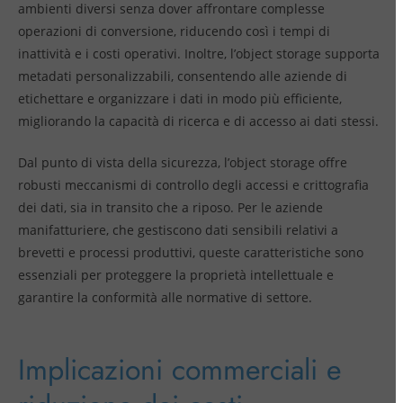
ambienti diversi senza dover affrontare complesse
operazioni di conversione, riducendo così i tempi di
inattività e i costi operativi. Inoltre, l’object storage supporta
metadati personalizzabili, consentendo alle aziende di
etichettare e organizzare i dati in modo più efficiente,
migliorando la capacità di ricerca e di accesso ai dati stessi.
Dal punto di vista della sicurezza, l’object storage offre
robusti meccanismi di controllo degli accessi e crittografia
dei dati, sia in transito che a riposo. Per le aziende
manifatturiere, che gestiscono dati sensibili relativi a
brevetti e processi produttivi, queste caratteristiche sono
essenziali per proteggere la proprietà intellettuale e
garantire la conformità alle normative di settore.
Implicazioni commerciali e