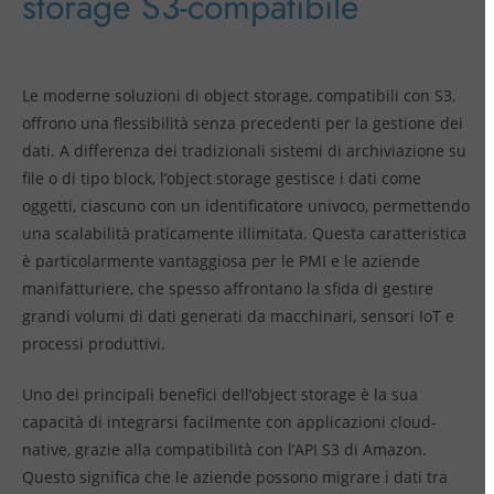
storage S3-compatibile
Le moderne soluzioni di object storage, compatibili con S3,
offrono una flessibilità senza precedenti per la gestione dei
dati. A differenza dei tradizionali sistemi di archiviazione su
file o di tipo block, l’object storage gestisce i dati come
oggetti, ciascuno con un identificatore univoco, permettendo
una scalabilità praticamente illimitata. Questa caratteristica
è particolarmente vantaggiosa per le PMI e le aziende
manifatturiere, che spesso affrontano la sfida di gestire
grandi volumi di dati generati da macchinari, sensori IoT e
processi produttivi.
Uno dei principali benefici dell’object storage è la sua
capacità di integrarsi facilmente con applicazioni cloud-
native, grazie alla compatibilità con l’API S3 di Amazon.
Questo significa che le aziende possono migrare i dati tra