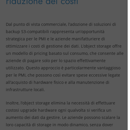
riduzione dei costi
Dal punto di vista commerciale, l’adozione di soluzioni di
backup S3-compatibili rappresenta un’opportunità
strategica per le PMI e le aziende manifatturiere di
ottimizzare i costi di gestione dei dati. L’object storage offre
un modello di pricing basato sul consumo, che consente alle
aziende di pagare solo per lo spazio effettivamente
utilizzato. Questo approccio è particolarmente vantaggioso
per le PMI, che possono così evitare spese eccessive legate
all’acquisto di hardware fisico e alla manutenzione di
infrastrutture locali.
Inoltre, l’object storage elimina la necessità di effettuare
costosi upgrade hardware ogni qualvolta si verifica un
aumento dei dati da gestire. Le aziende possono scalare la
loro capacità di storage in modo dinamico, senza dover