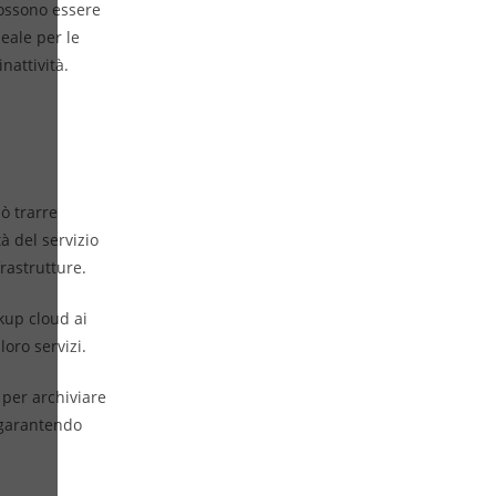
possono essere
deale per le
nattività.
ò trarre
à del servizio
rastrutture.
ckup cloud ai
oro servizi.
 per archiviare
e garantendo