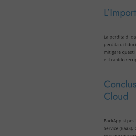
L’Impor
La perdita di da
perdita di fidu
mitigare questi 
e il rapido recu
Conclus
Cloud
BackApp si posi
Service (BaaS).
cercano una prot