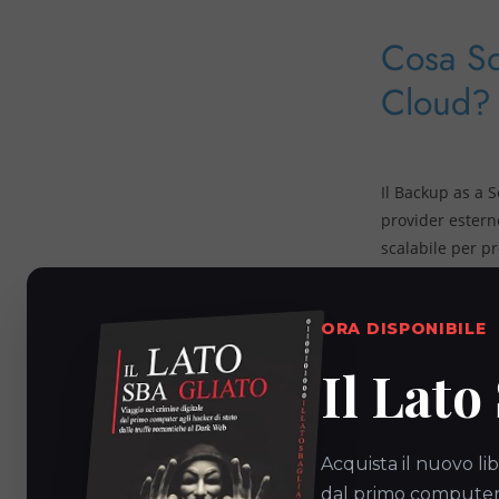
Cosa So
Cloud?
Il Backup as a S
provider estern
scalabile per pr
cloud, di per sé
Internet, garant
ORA DISPONIBILE
Vantaggi 
Il Lato
1. Semplicità d
Acquista il nuovo lib
complessi. L’in
dal primo computer a