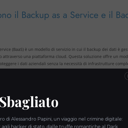
no il Backup as a Service e il Ba
ervice (BaaS) è un modello di servizio in cui il backup dei dati è ges
o attraverso una piattaforma cloud. Questa soluzione offre un mo
oteggere i dati aziendali senza la necessità di infrastrutture compl
, si riferisce al processo di archiviazione dei dati su server remoti ac
endo sicurezza e accessibilità.
del Backup as a Service
 Sbagliato
i Implementazione:
Il BaaS elimina la necessità di installare hardw
ro di Alessandro Papini, un viaggio nel crimine digitale:
tero processo di backup è gestito dal provider, consentendo alle az
gli hacker di stato, dalle truffe romantiche al Dark