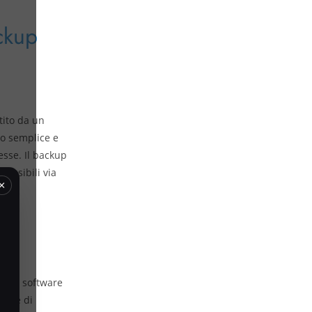
ckup
tito da un
do semplice e
esse. Il backup
cessibili via
×
are e software
iende di