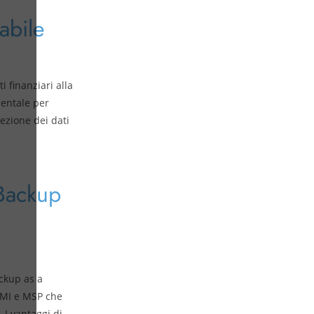
abile
 finanziari alla
mentale per
tezione dei dati
 Backup
ckup as a
PMI e MSP che
 I vantaggi di