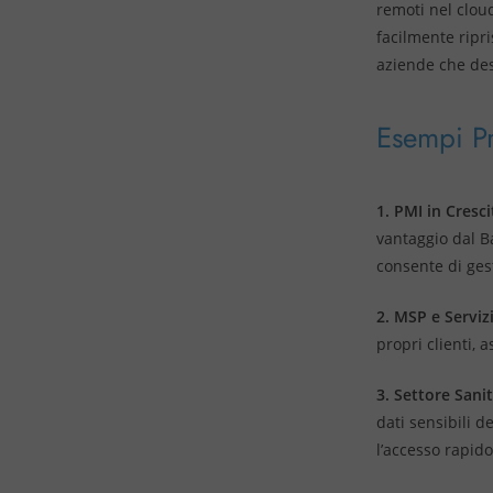
remoti nel clou
facilmente ripri
aziende che desi
Esempi Pra
1. PMI in Cresci
vantaggio dal Ba
consente di ges
2. MSP e Servizi
propri clienti, 
3. Settore Sanit
dati sensibili d
l’accesso rapido