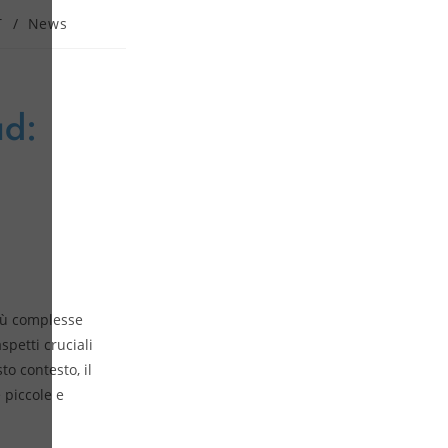
T
/
News
ud:
più complesse
spetti cruciali
to contesto, il
 piccole e