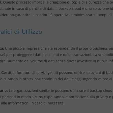
d. Questo processo implica la creazione di copie di sicurezza che 
stinate in caso di perdita di dati. Il backup cloud è una soluzione i
derano garantire la continuità operativa e minimizzare i tempi di i
tici di Utilizzo
ta:
Una piccola impresa che sta espandendo il proprio business pu
aS per proteggere i dati dei clienti e delle transazioni. La scalabilit
tire l’aumento del volume di dati senza dover investire in nuove inf
 Gestiti:
I fornitori di servizi gestiti possono offrire soluzioni di ba
assicurando la protezione continua dei dati e aggiungendo valore ai l
ario:
Le organizzazioni sanitarie possono utilizzare il backup cloud
ei pazienti in modo sicuro, rispettando le normative sulla privacy 
 alle informazioni in caso di necessità.