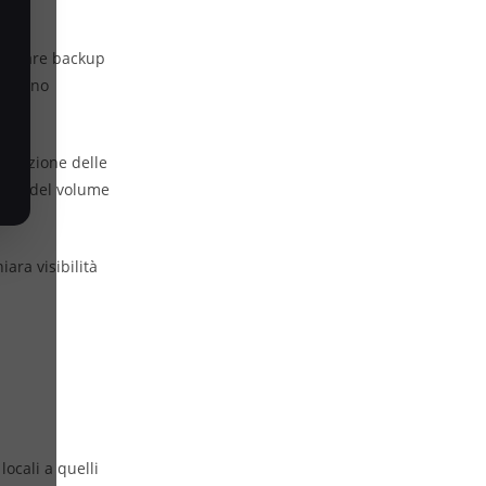
rammare backup
ti sono
ti.
evoluzione delle
scita del volume
ra visibilità
locali a quelli