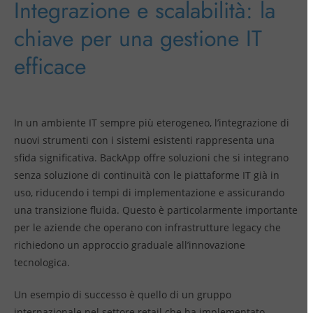
Integrazione e scalabilità: la
chiave per una gestione IT
efficace
In un ambiente IT sempre più eterogeneo, l’integrazione di
nuovi strumenti con i sistemi esistenti rappresenta una
sfida significativa. BackApp offre soluzioni che si integrano
senza soluzione di continuità con le piattaforme IT già in
uso, riducendo i tempi di implementazione e assicurando
una transizione fluida. Questo è particolarmente importante
per le aziende che operano con infrastrutture legacy che
richiedono un approccio graduale all’innovazione
tecnologica.
Un esempio di successo è quello di un gruppo
internazionale nel settore retail che ha implementato