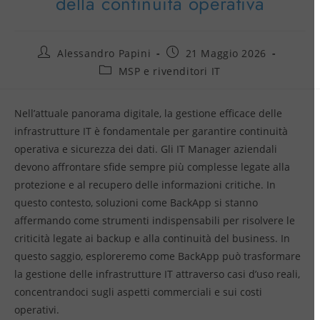
della continuità operativa
Alessandro Papini
21 Maggio 2026
MSP e rivenditori IT
Nell’attuale panorama digitale, la gestione efficace delle
infrastrutture IT è fondamentale per garantire continuità
operativa e sicurezza dei dati. Gli IT Manager aziendali
devono affrontare sfide sempre più complesse legate alla
protezione e al recupero delle informazioni critiche. In
questo contesto, soluzioni come BackApp si stanno
affermando come strumenti indispensabili per risolvere le
criticità legate ai backup e alla continuità del business. In
questo saggio, esploreremo come BackApp può trasformare
la gestione delle infrastrutture IT attraverso casi d’uso reali,
concentrandoci sugli aspetti commerciali e sui costi
operativi.