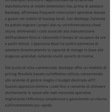
manifatturiera di medie dimensioni che, prima di adottare
BackApp, affrontava frequenti interruzioni operative dovute
a guasti nei sistemi di backup locali. Con BackApp, l’azienda
ha potuto migrare i propri dati su un’infrastruttura cloud
sicura, eliminando i costi associati alla manutenzione
dell’hardware fisico e riducendo il tempo di recupero da ore
a pochi minuti. L’approccio BaaS ha inoltre permesso di
adattare dinamicamente la capacità di storage in base alle
esigenze aziendali, evitando inutili sprechi di risorse.
Dal punto di vista commerciale, BackApp offre un modello di
pricing flessibile basato sull’effettivo utilizzo, consentendo
alle aziende di gestire meglio il budget destinato all’IT.
Questo approccio elimina i costi fissi e consente di allineare
direttamente le spese alle reali necessità operative,
migliorando l’efficienza complessiva e garantendo un ritorno
sull’investimento più rapido.