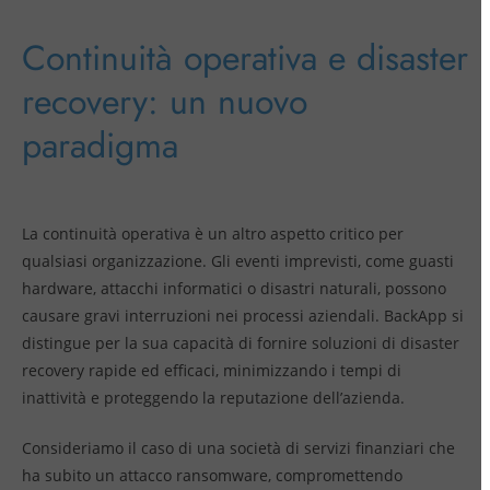
Continuità operativa e disaster
recovery: un nuovo
paradigma
La continuità operativa è un altro aspetto critico per
qualsiasi organizzazione. Gli eventi imprevisti, come guasti
hardware, attacchi informatici o disastri naturali, possono
causare gravi interruzioni nei processi aziendali. BackApp si
distingue per la sua capacità di fornire soluzioni di disaster
recovery rapide ed efficaci, minimizzando i tempi di
inattività e proteggendo la reputazione dell’azienda.
Consideriamo il caso di una società di servizi finanziari che
ha subito un attacco ransomware, compromettendo