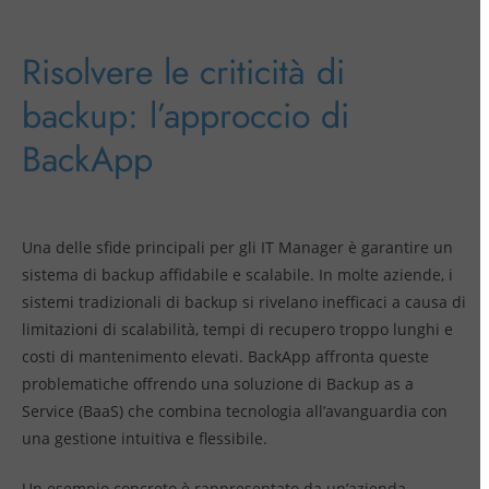
Risolvere le criticità di
backup: l’approccio di
BackApp
Una delle sfide principali per gli IT Manager è garantire un
sistema di backup affidabile e scalabile. In molte aziende, i
sistemi tradizionali di backup si rivelano inefficaci a causa di
limitazioni di scalabilità, tempi di recupero troppo lunghi e
costi di mantenimento elevati. BackApp affronta queste
problematiche offrendo una soluzione di Backup as a
Service (BaaS) che combina tecnologia all’avanguardia con
una gestione intuitiva e flessibile.
Un esempio concreto è rappresentato da un’azienda