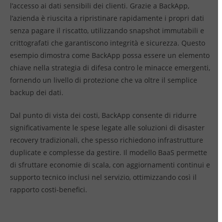
l’accesso ai dati sensibili dei clienti. Grazie a BackApp,
l’azienda è riuscita a ripristinare rapidamente i propri dati
senza pagare il riscatto, utilizzando snapshot immutabili e
crittografati che garantiscono integrità e sicurezza. Questo
esempio dimostra come BackApp possa essere un elemento
chiave nella strategia di difesa contro le minacce emergenti,
fornendo un livello di protezione che va oltre il semplice
backup dei dati.
Dal punto di vista dei costi, BackApp consente di ridurre
significativamente le spese legate alle soluzioni di disaster
recovery tradizionali, che spesso richiedono infrastrutture
duplicate e complesse da gestire. Il modello BaaS permette
di sfruttare economie di scala, con aggiornamenti continui e
supporto tecnico inclusi nel servizio, ottimizzando così il
rapporto costi-benefici.