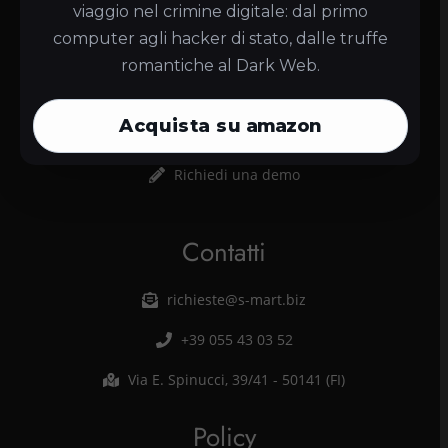
Diventa Partner
viaggio nel crimine digitale: dal primo
computer agli hacker di stato, dalle truffe
Chi siamo
romantiche al Dark Web.
News
Acquista su
amazon
Documentazione
Richiedi una demo
Contatti
richieste@s-mart.biz
+39 055 43 03 52
Via E. Spinucci, 39/41 - 50141 (FI)
Policy