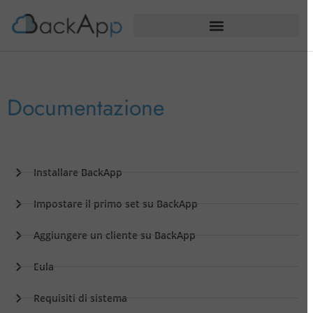
Documentazione
Installare BackApp
Impostare il primo set su BackApp
Aggiungere un cliente su BackApp
Eula
Requisiti di sistema