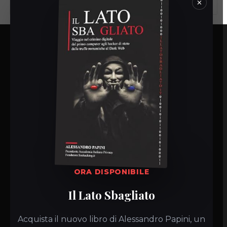
×
BackApp
Backup as a Service (BaaS) per PMI e professionisti
BackApp un marchio di proprietà di
Elekto SRL
Distribuito da
s-mart.biz
Sitemap
Home
ORA DISPONIBILE
Certificazioni
Il Lato Sbagliato
Scopri BackApp
Acquista il nuovo libro di Alessandro Papini, un