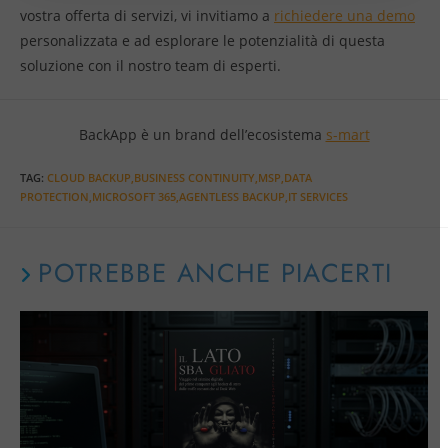
vostra offerta di servizi, vi invitiamo a
richiedere una demo
personalizzata e ad esplorare le potenzialità di questa
soluzione con il nostro team di esperti.
BackApp è un brand dell’ecosistema
s-mart
TAG
:
CLOUD BACKUP,BUSINESS CONTINUITY,MSP,DATA
PROTECTION,MICROSOFT 365,AGENTLESS BACKUP,IT SERVICES
POTREBBE ANCHE PIACERTI