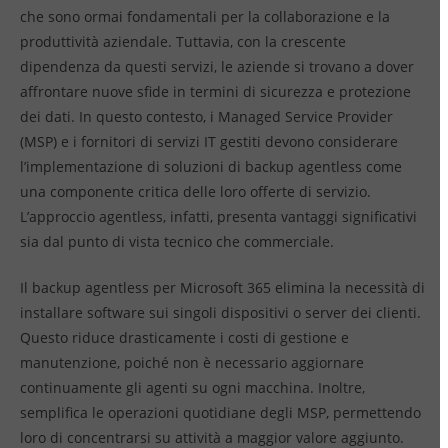
che sono ormai fondamentali per la collaborazione e la
produttività aziendale. Tuttavia, con la crescente
dipendenza da questi servizi, le aziende si trovano a dover
affrontare nuove sfide in termini di sicurezza e protezione
dei dati. In questo contesto, i Managed Service Provider
(MSP) e i fornitori di servizi IT gestiti devono considerare
l’implementazione di soluzioni di backup agentless come
una componente critica delle loro offerte di servizio.
L’approccio agentless, infatti, presenta vantaggi significativi
sia dal punto di vista tecnico che commerciale.
Il backup agentless per Microsoft 365 elimina la necessità di
installare software sui singoli dispositivi o server dei clienti.
Questo riduce drasticamente i costi di gestione e
manutenzione, poiché non è necessario aggiornare
continuamente gli agenti su ogni macchina. Inoltre,
semplifica le operazioni quotidiane degli MSP, permettendo
loro di concentrarsi su attività a maggior valore aggiunto.