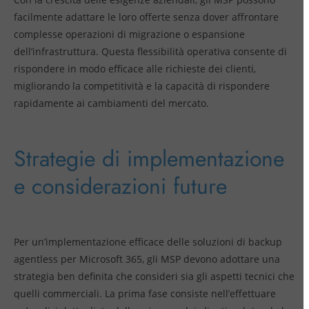
facilmente adattare le loro offerte senza dover affrontare
complesse operazioni di migrazione o espansione
dell’infrastruttura. Questa flessibilità operativa consente di
rispondere in modo efficace alle richieste dei clienti,
migliorando la competitività e la capacità di rispondere
rapidamente ai cambiamenti del mercato.
Strategie di implementazione
e considerazioni future
Per un’implementazione efficace delle soluzioni di backup
agentless per Microsoft 365, gli MSP devono adottare una
strategia ben definita che consideri sia gli aspetti tecnici che
quelli commerciali. La prima fase consiste nell’effettuare