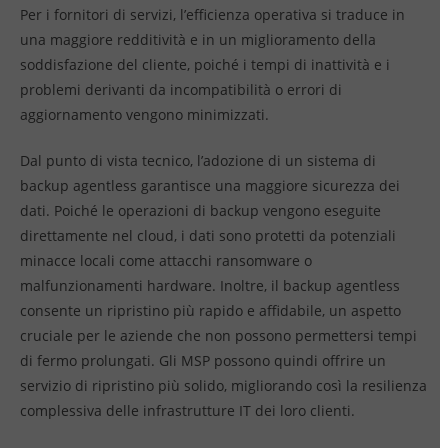
Per i fornitori di servizi, l’efficienza operativa si traduce in
una maggiore redditività e in un miglioramento della
soddisfazione del cliente, poiché i tempi di inattività e i
problemi derivanti da incompatibilità o errori di
aggiornamento vengono minimizzati.
Dal punto di vista tecnico, l’adozione di un sistema di
backup agentless garantisce una maggiore sicurezza dei
dati. Poiché le operazioni di backup vengono eseguite
direttamente nel cloud, i dati sono protetti da potenziali
minacce locali come attacchi ransomware o
malfunzionamenti hardware. Inoltre, il backup agentless
consente un ripristino più rapido e affidabile, un aspetto
cruciale per le aziende che non possono permettersi tempi
di fermo prolungati. Gli MSP possono quindi offrire un
servizio di ripristino più solido, migliorando così la resilienza
complessiva delle infrastrutture IT dei loro clienti.