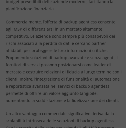
budget prevedibili delle aziende moderne, facilitando la
pianificazione finanziaria.
Commercialmente, l’offerta di backup agentless consente
agli MSP di differenziarsi in un mercato altamente
competitivo. Le aziende sono sempre più consapevoli dei
rischi associati alla perdita di dati e cercano partner
affidabili per proteggere le loro informazioni critiche.
Proponendo soluzioni di backup avanzate e senza agenti, i
fornitori di servizi possono posizionarsi come leader di
mercato e costruire relazioni di fiducia a lungo termine con i
clienti. Inoltre, l’integrazione di funzionalità di automazione
e reportistica avanzata nei servizi di backup agentless
permette di offrire un valore aggiunto tangibile,
aumentando la soddisfazione e la fidelizzazione dei clienti.
Un altro vantaggio commerciale significativo deriva dalla
scalabilità intrinseca delle soluzioni di backup agentless.
Con la crescita delle esigenze aziendali, gli MSP possono