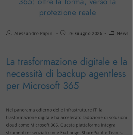
365: oltre la forma, verso la
protezione reale
Alessandro Papini
26 Giugno 2026
News
La trasformazione digitale e la
necessità di backup agentless
per Microsoft 365
Nel panorama odierno delle infrastrutture IT, la
trasformazione digitale ha accelerato l’adozione di soluzioni
cloud come Microsoft 365. Questa piattaforma integra
strumenti essenziali come Exchange, SharePoint e Teams,