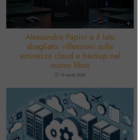
Alessandro Papini e Il lato
sbagliato: riflessioni sulla
sicurezza cloud e backup nel
nuovo libro
16 Aprile 2026