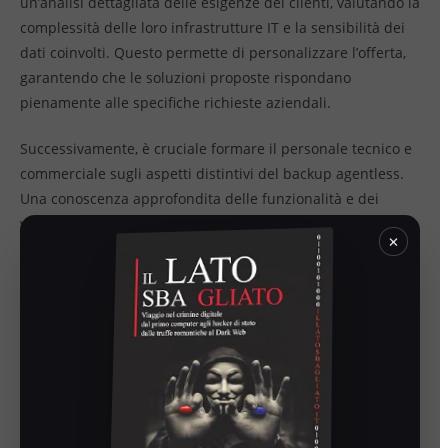
un’analisi dettagliata delle esigenze dei clienti, valutando la
complessità delle loro infrastrutture IT e la sensibilità dei
dati coinvolti. Questo permette di personalizzare l’offerta,
garantendo che le soluzioni proposte rispondano
pienamente alle specifiche richieste aziendali.
Successivamente, è cruciale formare il personale tecnico e
commerciale sugli aspetti distintivi del backup agentless.
Una conoscenza approfondita delle funzionalità e dei
vantaggi consente di comunicare meglio il valore della
×
soluzione ai clienti, facilitando il processo di vendita e
migliorando l’efficacia delle strategie di marketing. Inoltre,
un personale ben formato è in grado di gestire eventuali
problematiche tecniche con maggiore competenza,
riducendo i tempi di risoluzione e migliorando l’esperienza
complessiva del cliente.
Guardando al futuro, gli MSP devono rimanere aggiornati
sugli sviluppi tecnologici e le tendenze di mercato.