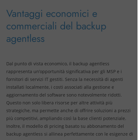
Vantaggi economici e
commerciali del backup
agentless
Dal punto di vista economico, il backup agentless
rappresenta un’opportunità significativa per gli MSP e i
fornitori di servizi IT gestiti. Senza la necessità di agenti
installati localmente, i costi associati alla gestione e
aggiornamento del software sono notevolmente ridotti.
Questo non solo libera risorse per altre attività più
strategiche, ma permette anche di offrire soluzioni a prezzi
più competitivi, ampliando così la base clienti potenziale.
Inoltre, il modello di pricing basato su abbonamento del
backup agentless si allinea perfettamente con le esigenze di