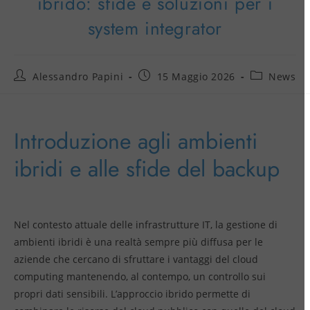
ibrido: sfide e soluzioni per i
system integrator
Alessandro Papini
15 Maggio 2026
News
Introduzione agli ambienti
ibridi e alle sfide del backup
Nel contesto attuale delle infrastrutture IT, la gestione di
ambienti ibridi è una realtà sempre più diffusa per le
aziende che cercano di sfruttare i vantaggi del cloud
computing mantenendo, al contempo, un controllo sui
propri dati sensibili. L’approccio ibrido permette di