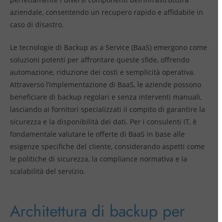
aziendale, consentendo un recupero rapido e affidabile in
caso di disastro.
Le tecnologie di Backup as a Service (BaaS) emergono come
soluzioni potenti per affrontare queste sfide, offrendo
automazione, riduzione dei costi e semplicità operativa.
Attraverso l’implementazione di BaaS, le aziende possono
beneficiare di backup regolari e senza interventi manuali,
lasciando ai fornitori specializzati il compito di garantire la
sicurezza e la disponibilità dei dati. Per i consulenti IT, è
fondamentale valutare le offerte di BaaS in base alle
esigenze specifiche del cliente, considerando aspetti come
le politiche di sicurezza, la compliance normativa e la
scalabilità del servizio.
Architettura di backup per