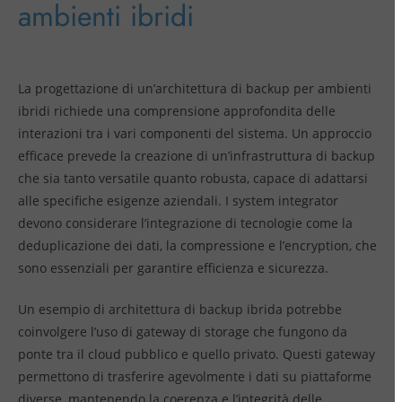
ambienti ibridi
La progettazione di un’architettura di backup per ambienti
ibridi richiede una comprensione approfondita delle
interazioni tra i vari componenti del sistema. Un approccio
efficace prevede la creazione di un’infrastruttura di backup
che sia tanto versatile quanto robusta, capace di adattarsi
alle specifiche esigenze aziendali. I system integrator
devono considerare l’integrazione di tecnologie come la
deduplicazione dei dati, la compressione e l’encryption, che
sono essenziali per garantire efficienza e sicurezza.
Un esempio di architettura di backup ibrida potrebbe
coinvolgere l’uso di gateway di storage che fungono da
ponte tra il cloud pubblico e quello privato. Questi gateway
permettono di trasferire agevolmente i dati su piattaforme
diverse, mantenendo la coerenza e l’integrità delle