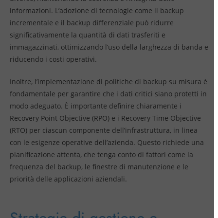
informazioni. L’adozione di tecnologie come il backup
incrementale e il backup differenziale può ridurre
significativamente la quantità di dati trasferiti e
immagazzinati, ottimizzando l’uso della larghezza di banda e
riducendo i costi operativi.
Inoltre, l’implementazione di politiche di backup su misura è
fondamentale per garantire che i dati critici siano protetti in
modo adeguato. È importante definire chiaramente i
Recovery Point Objective (RPO) e i Recovery Time Objective
(RTO) per ciascun componente dell’infrastruttura, in linea
con le esigenze operative dell’azienda. Questo richiede una
pianificazione attenta, che tenga conto di fattori come la
frequenza del backup, le finestre di manutenzione e le
priorità delle applicazioni aziendali.