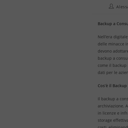
Aless
Backup a Consum
Nell’era digital
delle minacce i
devono adottare
backup a consumo
come il backup 
dati per le azi
Cos’è il Backu
Il backup a cons
archiviazione. A
in licenze e in
storage effetti
costi, eliminand