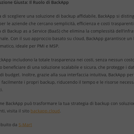
luzione Giusta: Il Ruolo di BackApp
a di scegliere una soluzione di backup affidabile, BackApp si disti
er le aziende che cercano semplicità, efficienza e costi trasparent
di Backup as a Service (BaaS) che elimina la complessità dell’infra
nale. Con il suo approccio basato su cloud, BackApp garantisce un
matico, ideale per PMI e MSP.
ckApp includono la totale trasparenza nei costi, senza nessun costo
 beneficiare di una soluzione scalabile e sicura, che protegge i dat
i budget. Inoltre, grazie alla sua interfaccia intuitiva, BackApp pe
e facilmente i propri backup, riducendo il tempo e le risorse necess
i.
me BackApp può trasformare la tua strategia di backup con soluzion
ti, visita il sito
backapp.cloud
.
ibuito da
S-Mart