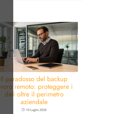
Il paradosso del backup
avoro remoto: proteggere i
dati oltre il perimetro
aziendale
10 Luglio 2026