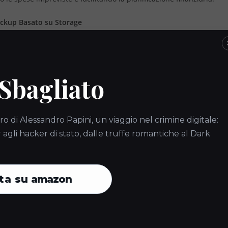
ackup Basato su Storage
 Scalabilità
: Le aziende possono adattare facilmente le loro esigenze
ta dei dati. Non è necessario investire in hardware aggiuntivo; lo 
o o ridotto in base alle necessità.
 Sbagliato
renti
: Con il backup a consumo, le aziende pagano solo per lo spazi
ilizzato. Questo modello elimina i costi nascosti e le sorprese finan
one più precisa del budget.
ro di Alessandro Papini, un viaggio nel crimine digitale:
gli hacker di stato, dalle truffe romantiche al Dark
delle Licenze
: Un altro vantaggio significativo è l’assenza di costi di
ckup a consumo non richiedono licenze software costose, riducend
ive.
ta su
amazon
ffidabilità
: Le soluzioni di backup basate su cloud offrono un elevato
crittografia avanzata e backup automatici, garantendo la protezione 