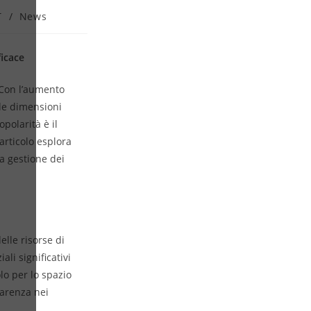
T
/
News
icace
. Con l’aumento
 le dimensioni
polarità è il
articolo esplora
a gestione dei
elle risorse di
ali significativi
lo per lo spazio
parenza nei