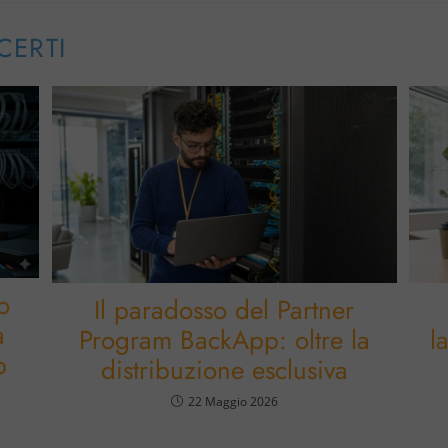
CERTI
o
Il paradosso del Partner
a
Program BackApp: oltre la
l
p
distribuzione esclusiva
22 Maggio 2026