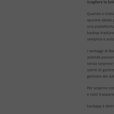
Scegliere la So
Quando si tratt
opzione ideale p
una piattaforma 
backup tradizio
semplice e auto
I vantaggi di Ba
aziende possono
senza sorprese d
utenti di gestir
gestione dei dat
Per scoprire co
e costi trasparen
backapp è distr