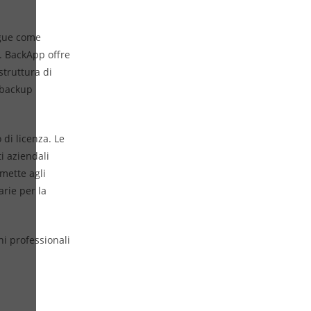
ngue come
i. BackApp offre
struttura di
 backup
 di licenza. Le
i aziendali
rmette agli
arie per la
i professionali