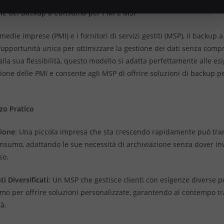
ne del Backup a Consumo per PMI e MSP
 medie imprese (PMI) e i fornitori di servizi gestiti (MSP), il backup
opportunità unica per ottimizzare la gestione dei dati senza compr
lla sua flessibilità, questo modello si adatta perfettamente alle es
ione delle PMI e consente agli MSP di offrire soluzioni di backup pe
zzo Pratico
sione
: Una piccola impresa che sta crescendo rapidamente può tra
nsumo, adattando le sue necessità di archiviazione senza dover inv
so.
i Diversificati
: Un MSP che gestisce clienti con esigenze diverse pu
o per offrire soluzioni personalizzate, garantendo al contempo t
tà.