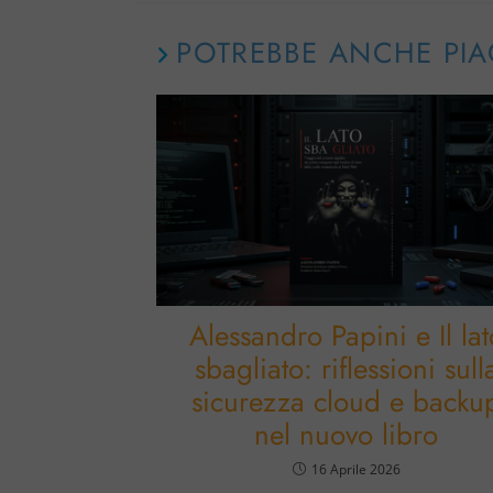
POTREBBE ANCHE PIA
Alessandro Papini e Il lat
sbagliato: riflessioni sull
sicurezza cloud e backu
nel nuovo libro
16 Aprile 2026