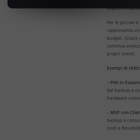
Implementazio
Per le piccole e
rappresenta un’
budget. Grazie a
continua evoluz
propri clienti.
Esempi di Utili
–
PMI in Espan
dal backup a co
hardware costo
–
MSP con Client
backup a consum
costi e flessibili