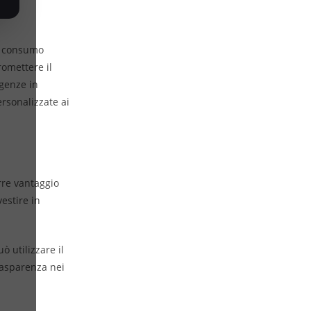
 a consumo
omettere il
igenze in
rsonalizzate ai
rre vantaggio
estire in
ò utilizzare il
rasparenza nei