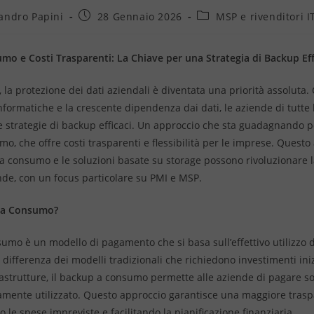
andro Papini
28 Gennaio 2026
MSP e rivenditori I
o e Costi Trasparenti: La Chiave per una Strategia di Backup Eff
e, la protezione dei dati aziendali è diventata una priorità assoluta
nformatiche e la crescente dipendenza dai dati, le aziende di tutte
 strategie di backup efficaci. Un approccio che sta guadagnando po
, che offre costi trasparenti e flessibilità per le imprese. Questo 
a consumo e le soluzioni basate su storage possono rivoluzionare l
ende, con un focus particolare su PMI e MSP.
p a Consumo?
umo è un modello di pagamento che si basa sull’effettivo utilizzo d
 differenza dei modelli tradizionali che richiedono investimenti inizi
frastrutture, il backup a consumo permette alle aziende di pagare so
vamente utilizzato. Questo approccio garantisce una maggiore tras
o le spese impreviste e facilitando la pianificazione finanziaria.