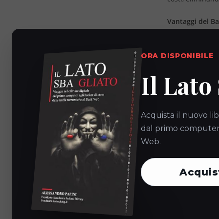
Vantaggi del B
1.
Flessibilità e
base alla cresci
ORA DISPONIBILE
essere aumentat
Il Lato
2.
Costi Traspa
archiviazione ut
una pianificazi
Acquista il nuovo lib
dal primo computer a
3.
Eliminazione 
Web.
soluzioni di ba
le spese operat
Acquis
4.
Sicurezza e A
sicurezza, con 
aziendali.